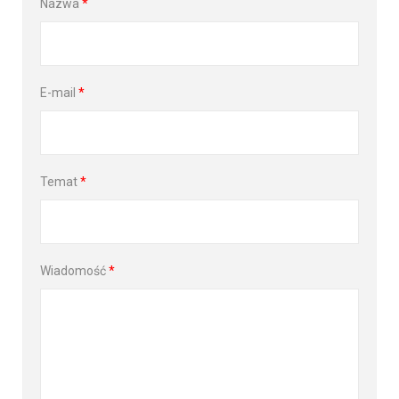
Nazwa
*
E-mail
*
Temat
*
Wiadomość
*